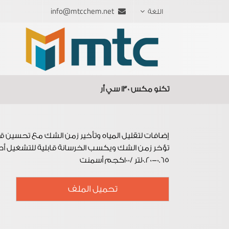
info@mtcchem.net
اللغة
تكنو مكس 130 سي أر
إضافات لتقليل المياه وتأخير زمن الشك مع تحسين قابلية تشغيل الخرسانة  B & D
تؤخر زمن الشك ويكسب الخرسانة قابلية للتشغيل أط
0.20-0.65لتر /100كجم أسمنت
تحميل الملف