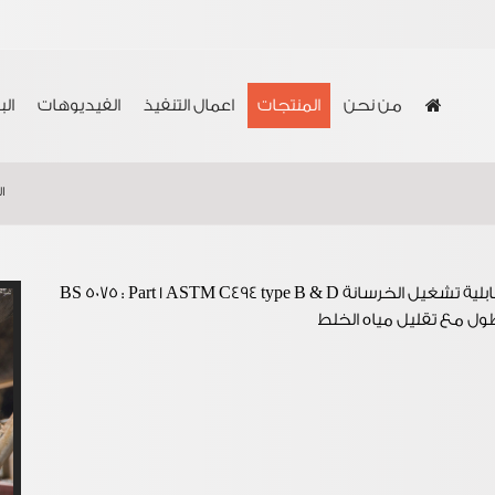
من نحن
المنتجات
اعمال التنفيذ
الفيديوهات
ال
ا
BS 5075 : Part 1 ASTM C494 type
ول مع تقليل مياه الخلط