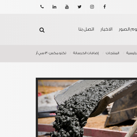
201021608876
الفيسبوك
انستجرام
تويتر
يوتيوب
لينكدين
بوم الصور
الاخبار
اتصل بنا
لرئيسية
المنتجات
إضافات الخرسانة
تكنو مكس 130 سي أر