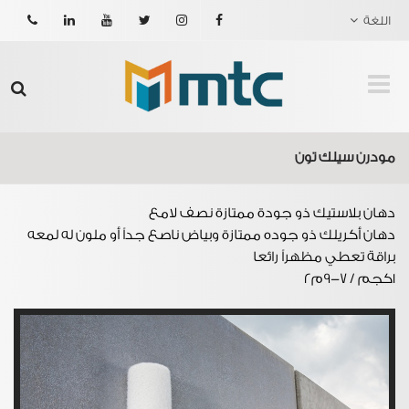
اللغة
21608876
الفيسبوك
انستجرام
تويتر
يوتيوب
لينكدين
مودرن سيلك تون
دهان بلاستيك ذو جودة ممتازة نصف لامع
دهان أكريلك ذو جوده ممتازة وبياض ناصع جداً أو ملون له لمعه
براقة تعطي مظهراً رائعا
1كجم / 7-9م2