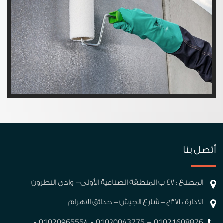
أتصل بنا
المصنع : 47 ب المنطقة الصناعية الأولى- وادى النطرون
الادارة : 371ح – شارع الجيش – حدائق الاهرام
01021608876 – 01020043775 - 01020965554 -