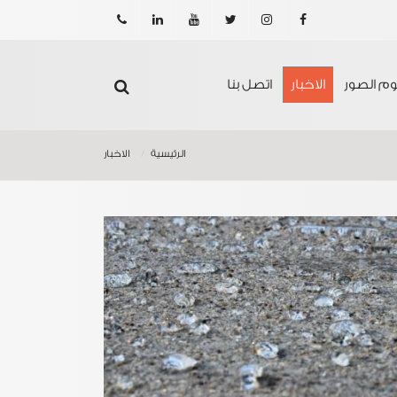
201021608876
الفيسبوك
انستجرام
تويتر
يوتيوب
لينكدين
بوم الصور
الاخبار
اتصل بنا
الرئيسية
الاخبار